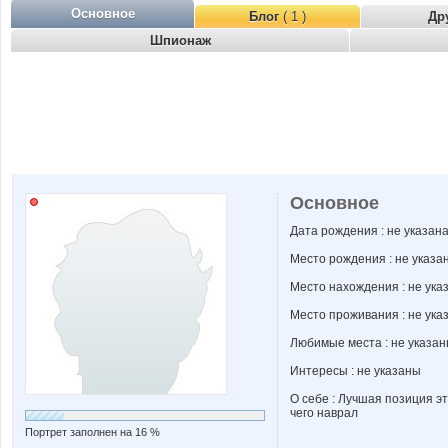
Основное
Блог
( 1 )
Др
Шпионаж
Основное
Дата рождения : не указан
Место рождения : не указа
Место нахождения : не ука
Место проживания : не ука
Любимые места : не указа
Интересы : не указаны
О себе : Лучшая позиция э
чего наврал
Портрет заполнен на 16 %